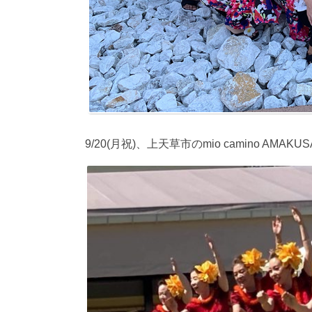
9/20(月祝)、上天草市のmio camino A