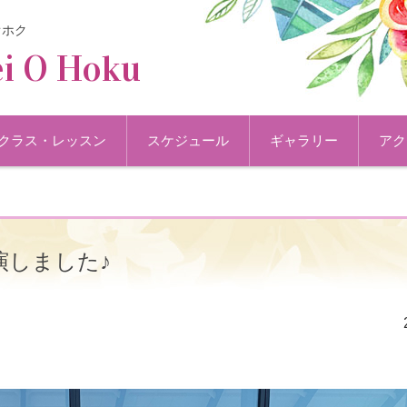
オホク
i O Hoku
クラス・レッスン
スケジュール
ギャラリー
アク
出演しました♪