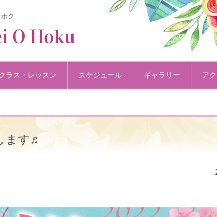
オホク
i O Hoku
クラス・レッスン
スケジュール
ギャラリー
アク
演します♬