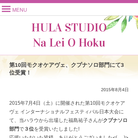
MENU
HULA STUDIO
Na Lei O Hoku
第10回モクオケアヴェ、クプナソロ部門にて3
位受賞！
2015年8月4日
2015年7月4日（土）に開催された第10回モクオケア
ヴェ インターナショナルフェスティバル日本大会に
て、当ハラウから出場した福島祐子さんが
クプナソロ
部門
で
３位
を受賞いたしました!
応援いただいた皆様、ありがとうございました<(_ _)>