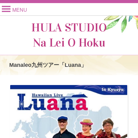
MENU
HULA STUDIO
Na Lei O Hoku
Manaleo九州ツアー「Luana」