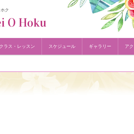
オホク
i O Hoku
クラス・レッスン
スケジュール
ギャラリー
アク