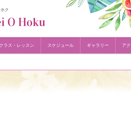
オホク
i O Hoku
クラス・レッスン
スケジュール
ギャラリー
アク