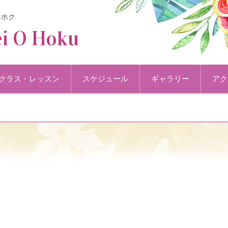
オホク
i O Hoku
クラス・レッスン
スケジュール
ギャラリー
アク