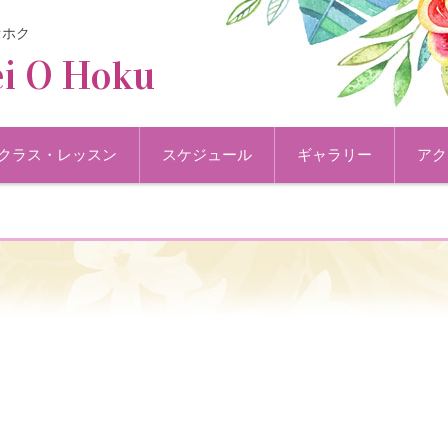
オホク
i O Hoku
クラス・レッスン
スケジュール
ギャラリー
アク