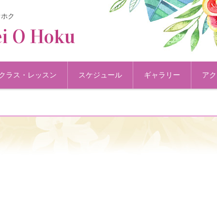
オホク
i O Hoku
クラス・レッスン
スケジュール
ギャラリー
アク