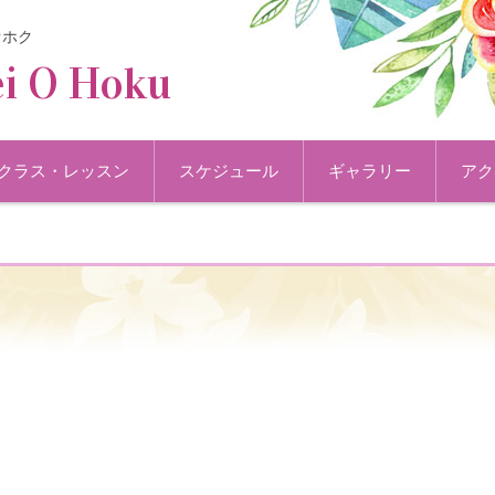
オホク
i O Hoku
クラス・レッスン
スケジュール
ギャラリー
アク