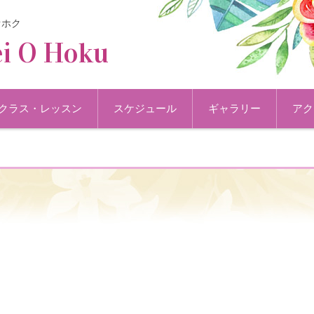
オホク
i O Hoku
クラス・レッスン
スケジュール
ギャラリー
アク