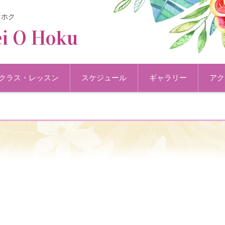
オホク
i O Hoku
クラス・レッスン
スケジュール
ギャラリー
アク